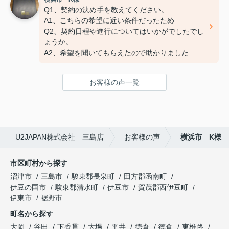
Q3:担当スタッフの対応についてや、その他ご意
Q1、契約の決め手を教えてください。
見・ご感想などがございましたらお聞かせくださ
A1、こちらの希望に近い条件だったため
い。
Q2、契約日程や進行についてはいかがでしたでし
A:素晴らしい １００点
ょうか。
A2、希望を聞いてもらえたので助かりました
Q3、担当スタッフの対応についてや、その他ご意
見・ご感想をお聞かせください。
お客様の声一覧
A3 親切な対応で、安心してお任せ出来ました
ありがとうございました
U2JAPAN株式会社 三島店
お客様の声
横浜市 K様
市区町村から探す
沼津市
三島市
駿東郡長泉町
田方郡函南町
伊豆の国市
駿東郡清水町
伊豆市
賀茂郡西伊豆町
伊東市
裾野市
町名から探す
大岡
谷田
下香貫
大場
平井
徳倉
徳倉
東椎路