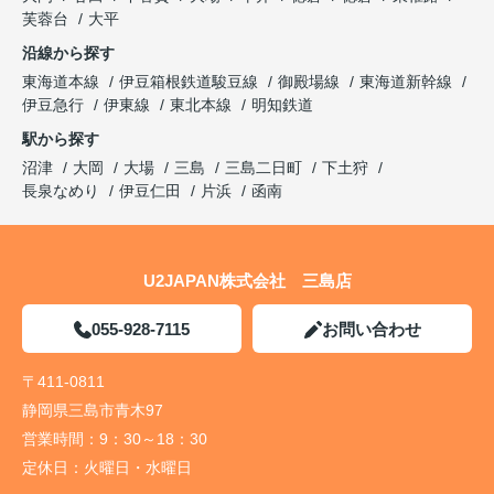
芙蓉台
大平
沿線から探す
東海道本線
伊豆箱根鉄道駿豆線
御殿場線
東海道新幹線
伊豆急行
伊東線
東北本線
明知鉄道
駅から探す
沼津
大岡
大場
三島
三島二日町
下土狩
長泉なめり
伊豆仁田
片浜
函南
U2JAPAN株式会社 三島店
055-928-7115
お問い合わせ
〒411-0811
静岡県三島市青木97
営業時間：
9：30～18：30
定休日：
火曜日・水曜日