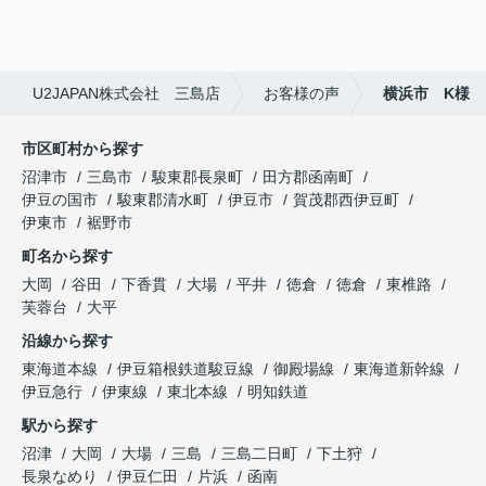
ありがとうございました
U2JAPAN株式会社 三島店
お客様の声
横浜市 K様
市区町村から探す
沼津市
三島市
駿東郡長泉町
田方郡函南町
伊豆の国市
駿東郡清水町
伊豆市
賀茂郡西伊豆町
伊東市
裾野市
町名から探す
大岡
谷田
下香貫
大場
平井
徳倉
徳倉
東椎路
芙蓉台
大平
沿線から探す
東海道本線
伊豆箱根鉄道駿豆線
御殿場線
東海道新幹線
伊豆急行
伊東線
東北本線
明知鉄道
駅から探す
沼津
大岡
大場
三島
三島二日町
下土狩
長泉なめり
伊豆仁田
片浜
函南