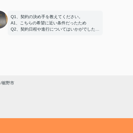
Q1、契約の決め手を教えてください。
A1、こちらの希望に近い条件だったため
Q2、契約日程や進行についてはいかがでしたで
しょうか。
A2、希望を聞いてもらえたので助かりました
Q3、担当スタッフの対応についてや、その他ご
意見・ご感想をお聞かせください。
A3 親切な対応で、安心してお任せ出来ました
ありがとうございました
裾野市