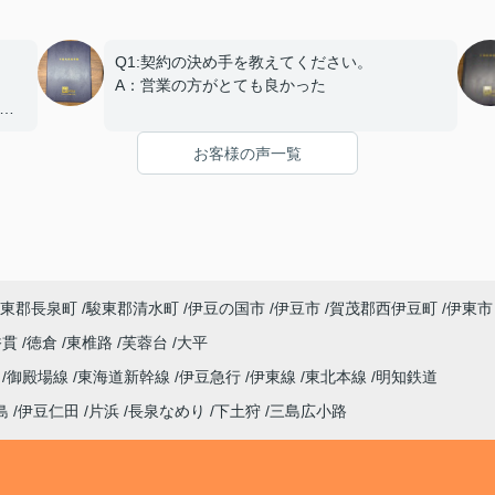
Q1:契約の決め手を教えてください。
A：営業の方がとても良かった
で
Q2:契約日程や進行についてはいかがでしたで
お客様の声一覧
しょうか？
ご
A：円滑におこなっていただきました
Q3:担当スタッフの対応についてや、その他ご
意見・ご感想などがございましたらお聞かせく
ださい。
A:素晴らしい １００点
東郡長泉町
駿東郡清水町
伊豆の国市
伊豆市
賀茂郡西伊豆町
伊東市
香貫
徳倉
東椎路
芙蓉台
大平
線
御殿場線
東海道新幹線
伊豆急行
伊東線
東北本線
明知鉄道
島
伊豆仁田
片浜
長泉なめり
下土狩
三島広小路