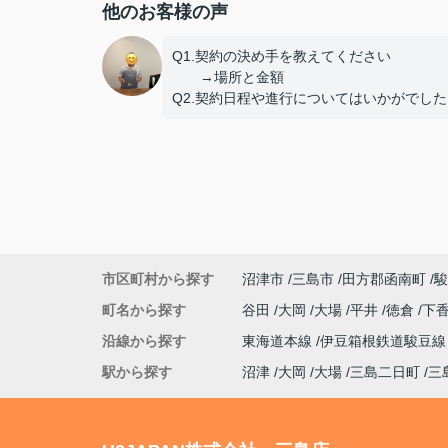
他のお客様の声
Q1.契約の決め手を教えてください
→場所と金額
Q2.契約日程や進行についてはいかがでした
しょうか。
→問題なし
Q3.担当スタッフの対応についてや、その他
意見、ご感想などがございましたら
おきかせください。
→特になし
市区町村から探す
沼津市
三島市
田方郡函南町
駿
町名から探す
谷田
大岡
大場
平井
徳倉
下
沿線から探す
東海道本線
伊豆箱根鉄道駿豆
駅から探す
沼津
大岡
大場
三島二日町
三