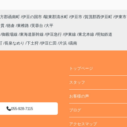
意見・ご感想などがございましたらお聞かせく
ださい。
A:素晴らしい １００点
方郡函南町
伊豆の国市
駿東郡清水町
伊豆市
賀茂郡西伊豆町
伊東市
香貫
徳倉
東椎路
芙蓉台
大平
線
御殿場線
東海道新幹線
伊豆急行
伊東線
東北本線
明知鉄道
町
長泉なめり
下土狩
伊豆仁田
片浜
函南
トップページ
スタッフ
お客様の声
055-928-7115
ブログ
アクセスマップ