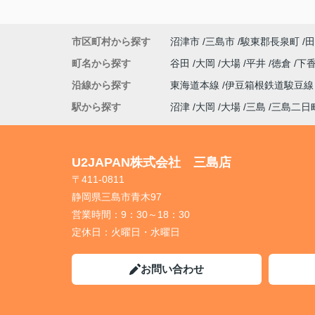
→特になし
市区町村から探す
沼津市
三島市
駿東郡長泉町
田
町名から探す
谷田
大岡
大場
平井
徳倉
下
沿線から探す
東海道本線
伊豆箱根鉄道駿豆
駅から探す
沼津
大岡
大場
三島
三島二日
U2JAPAN株式会社 三島店
〒411-0811
静岡県三島市青木97
営業時間：
9：30～18：30
定休日：
火曜日・水曜日
お問い合わせ