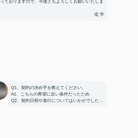
っておりますので、今後ともよろしくお願いいたしま
堤 学
Q1、契約の決め手を教えてください。
A1、こちらの希望に近い条件だったため
Q2、契約日程や進行についてはいかがでしたで
しょうか。
A2、希望を聞いてもらえたので助かりました
Q3、担当スタッフの対応についてや、その他ご
意見・ご感想をお聞かせください。
A3 親切な対応で、安心してお任せ出来ました