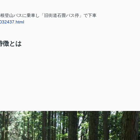
箱根登山バスに乗車し「旧街道石畳バス停」で下車
n032437.html
特徴とは
。