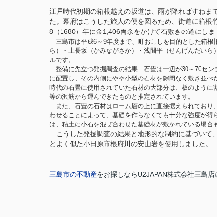
江戸時代初期の箱根越えの坂道は、雨が降ればすねま
た。幕府はこうした旅人の便を図るため、街道に箱根
8（1680）年に金1,406両余をかけて石敷きの道に
三島市は平成6～9年度まで、町おこしを目的とした箱根
ら）・上長坂（かみながさか）・浅間平（せんげんだいら）
ルです。
整備に先立つ発掘調査の結果、石畳は一辺が30～70セン
に配置し、その内側にやや小型の石材を隙間なく敷き並べた
時代の石畳に使用されていた石材の大部分は、板のように
等の沢筋から運んできたものと推定されています。
また、石畳の石材はローム層の上に直接据えられており、
わせることによって、基礎を作らなくても十分な強度が得
は、粘土に小石を混ぜ合わせた基礎材が敷かれている場合
こうした発掘調査の結果と地形的な制約に基づいて、
とよく似た小田原市根府川の安山岩を使用しました。
三島市の不動産
をお探しならU2JAPAN株式会社三島店