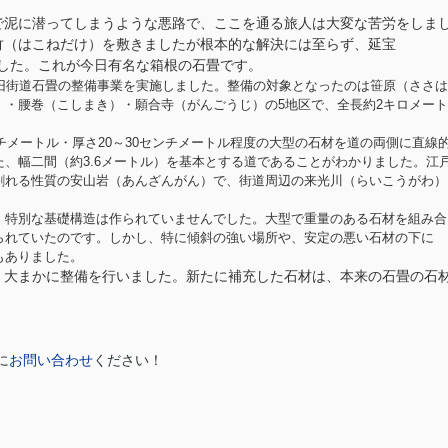
で泥に潜ってしまうような悪路で、ここを通る旅人は大変な苦労をしま
竹（はこねだけ）を敷きましたが根本的な解決には至らず、延宝
しました。これが今日有名な箱根の石畳です。
旧街道石畳の整備事業を実施しました。整備の対象となったのは笹原（ささは
・腰巻（こしまき）・願合寺（がんごうじ）の5地区で、全長約2キロメート
チメートル・厚さ20～30センチメートル程度の大型の石材を道の両側に直線
、幅二間（約3.6メートル）を基本とする道であることがわかりました。江
割れる性質の安山岩（あんざんがん）で、街道周辺の来光川（らいこうがわ）
特別な基礎構造は作られていませんでした。大型で重量のある石材を組み合
られていたのです。しかし、特に傾斜の強い場所や、安定の悪い石材の下に
もありました。
大まかに整備を行いました。新たに補充した石材は、本来の石畳の石
に
お問い合わせ
ください！