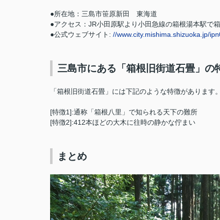
●所在地：三島市笹原新田 東海道
●アクセス：JR小田原駅より小田急線の箱根湯本駅で
●
公式ウェブサイト:
//www.city.mishima.shizuoka.jp/ip
三島市にある「箱根旧街道石畳」の
「箱根旧街道石畳」には下記のような特徴があります
[特徴1]:通称「箱根八里」で知られる天下の難所
[特徴2]:412本ほどの大木に往時の静かな佇まい
まとめ