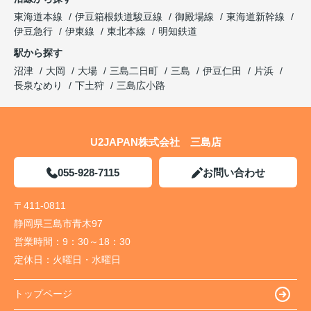
東海道本線
伊豆箱根鉄道駿豆線
御殿場線
東海道新幹線
伊豆急行
伊東線
東北本線
明知鉄道
駅から探す
沼津
大岡
大場
三島二日町
三島
伊豆仁田
片浜
長泉なめり
下土狩
三島広小路
U2JAPAN株式会社 三島店
055-928-7115
お問い合わせ
〒411-0811
静岡県三島市青木97
営業時間：
9：30～18：30
定休日：
火曜日・水曜日
トップページ