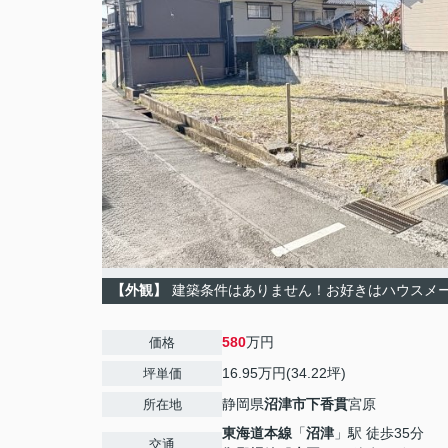
【外観】
建築条件はありません！お好きはハウスメ
580
万円
価格
16.95万円(34.22坪)
坪単価
静岡県
沼津市
下香貫
宮原
所在地
東海道本線
「
沼津
」駅 徒歩35分
交通