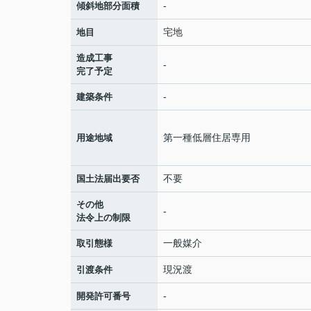
-
傾斜地部分面積
宅地
地目
造成工事
-
完了予定
-
建築条件
第一種低層住居専用
用途地域
不要
国土法届出要否
その他
-
法令上の制限
一般媒介
取引態様
現況渡
引渡条件
-
開発許可番号