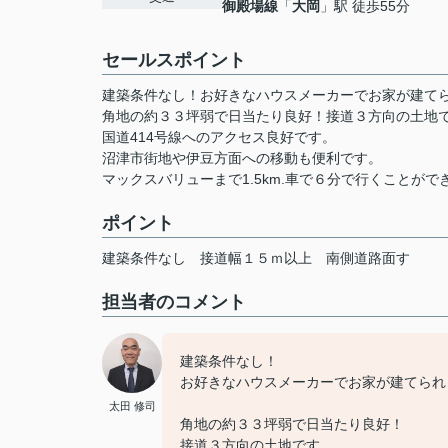
御殿場線
「
大岡
」駅 徒歩55分
セールスポイント
建築条件なし！お好きなハウスメーカーでお家が建て
角地の約３３坪弱で日当たり良好！接道３方向の土地
国道414号線へのアクセス良好です。
沼津市街地や伊豆方面への移動も便利です。
マックスバリューまで1.5km.車で６分で行くことがで
ポイント
建築条件なし
接道幅１５ｍ以上
南側道路面す
担当者のコメント
建築条件なし！
お好きなハウスメーカーでお家が建てられ
太田 修司
角地の約３３坪弱で日当たり良好！
接道３方向の土地です。