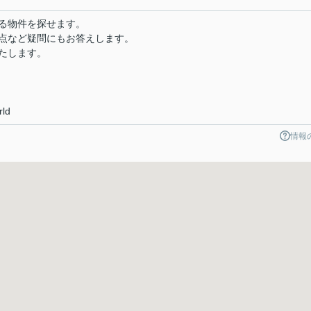
る物件を探せます。
点など疑問にもお答えします。
たします。
rld
情報