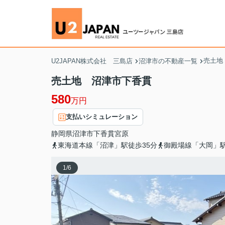
売土地
U2JAPAN株式会社 三島店
沼津市の不動産一覧
売土地 沼津市下香貫
580
万円
支払いシミュレーション
静岡県
沼津市
下香貫
宮原
東海道本線「沼津」駅徒歩35分
御殿場線「大岡」駅
1
/
6