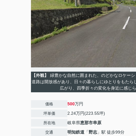
【外観】
緑豊かな自然に囲まれた、のどかなロケーシ
道路は開放感があり、日々の暮らしにゆとりをもたらし
広がり、四季折々の変化を身近に感じ
500
万円
価格
2.24万円(223.55坪)
坪単価
岐阜県
恵那市
串原
所在地
明知鉄道
「
野志
」駅 徒歩99分
交通