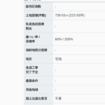
-
販売区画数
739.03㎡(223.55坪)
土地面積(坪数)
私道負担面積
-
割合
建ぺい率 /
60% / 200%
容積率
-
傾斜地部分面積
宅地
地目
造成工事
-
完了予定
-
建築条件
-
用途地域
不要
国土法届出要否