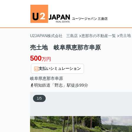
売土地
U2JAPAN株式会社 三島店
恵那市の不動産一覧
売土地 岐阜県恵那市串原
500
万円
支払いシミュレーション
岐阜県
恵那市
串原
明知鉄道「野志」駅徒歩99分
1
/
5