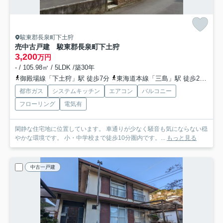
駿東郡長泉町下土狩
売中古戸建 駿東郡長泉町下土狩
3,200
万円
- / 105.98㎡ / 5LDK /築30年
御殿場線「下土狩」駅 徒歩7分
東海道本線「三島」駅 徒歩25分
御
都市ガス
システムキッチン
エアコン
バルコニー
フローリング
電気有
閑静な住宅地に位置しています。 車通りが少なく騒音も気にならない穏
やかな環境です。 小・中学校まで徒歩10分圏内です。...
もっと見る
中古一戸建