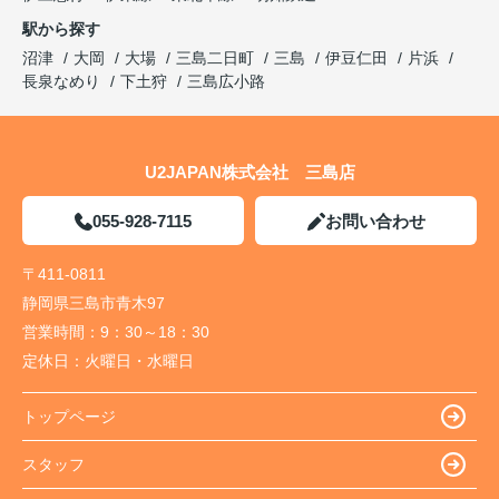
駅から探す
沼津
大岡
大場
三島二日町
三島
伊豆仁田
片浜
長泉なめり
下土狩
三島広小路
U2JAPAN株式会社 三島店
055-928-7115
お問い合わせ
〒411-0811
静岡県三島市青木97
営業時間：
9：30～18：30
定休日：
火曜日・水曜日
トップページ
スタッフ