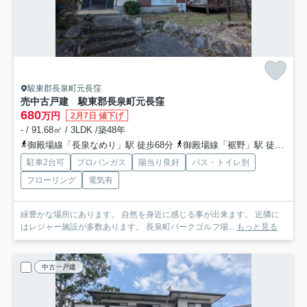
駿東郡長泉町元長窪
売中古戸建 駿東郡長泉町元長窪
680
万円
2月7日 値下げ
- / 91.68㎡ / 3LDK /築48年
御殿場線「長泉なめり」駅 徒歩68分
御殿場線「裾野」駅 徒歩99分
駐車2台可
プロパンガス
陽当り良好
バス・トイレ別
フローリング
電気有
緑豊かな場所にあります。 自然を身近に感じる事が出来ます。 近隣に
はレジャー施設が多数あります。 長泉町パークゴルフ場...
もっと見る
中古一戸建