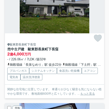
駿東郡長泉町下長窪
売中古戸建 駿東郡長泉町下長窪
2
4,000
億
万円
- / 226.06㎡ / 7LDK /築32年
御殿場線「長泉なめり」駅 徒歩22分
御殿場線「下土狩」駅 徒歩38分
プロパンガス
システムキッチン
食器洗い乾燥機
エアコン
電気有
温水洗浄便座
閑静な住宅地に位置しています。 車通りが少なく騒音も気にならない穏
やかな環境です。 敷地面積600坪と広々しています。...
もっと見る
売地