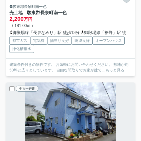
駿東郡長泉町南一色
売土地 駿東郡長泉町南一色
2,200
万円
- / 181.00㎡ / -
御殿場線「長泉なめり」駅 徒歩13分
御殿場線「裾野」駅 徒歩37分
都市ガス
電気有
陽当り良好
眺望良好
オープンハウス
浄化槽排水
建築条件付きの物件です。 お気軽にお問い合わせください。 敷地が約
50坪と広々としています。 自由な間取りでお家が建て...
もっと見る
中古一戸建