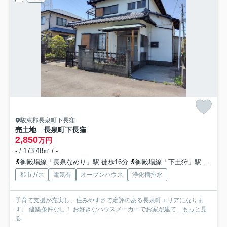
駿東郡長泉町下長窪
売土地 長泉町下長窪
2,850
万円
- / 173.48㎡ / -
御殿場線「長泉なめり」駅 徒歩16分
御殿場線「下土狩」駅 徒歩25分
都市ガス
電気有
オープンハウス
浄化槽排水
子育て支援が充実し、住みやすさで定評のある長泉町エリアになりま
す。 建築条件なし！ お好きなハウスメーカーでお家が建て...
もっと見
る