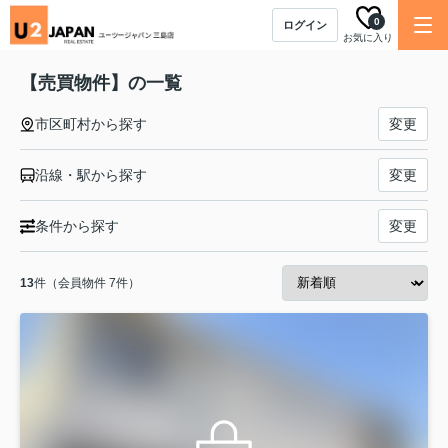
0
ログイン
お気に入り
【売買物件】の一覧
市区町村から探す
変更
沿線・駅から探す
変更
条件から探す
変更
13
件（会員物件 7件）