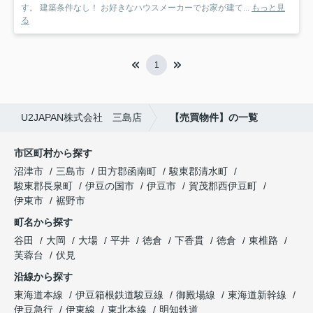
す。 建築条件なし！ お好きなハウスメーカーでお家が建て...
もっと見
る
1
U2JAPAN株式会社 三島店
【売買物件】の一覧
市区町村から探す
沼津市
三島市
田方郡函南町
駿東郡清水町
駿東郡長泉町
伊豆の国市
伊豆市
賀茂郡西伊豆町
伊東市
裾野市
町名から探す
谷田
大岡
大場
平井
徳倉
下香貫
徳倉
東椎路
芙蓉台
伏見
沿線から探す
東海道本線
伊豆箱根鉄道駿豆線
御殿場線
東海道新幹線
伊豆急行
伊東線
東北本線
明知鉄道