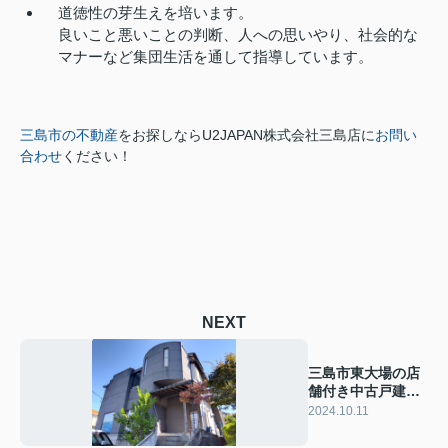
道徳性の芽生えを培います。
良いこと悪いことの判断、人への思いやり、社会的な
マナーなど集団生活を通して指導しています。
三島市の不動産
をお探しならU2JAPAN株式会社三島店に
お問い
合わせ
ください！
NEXT
三島市東大場の店
舗付き中古戸建を
ご紹介
2024.10.11