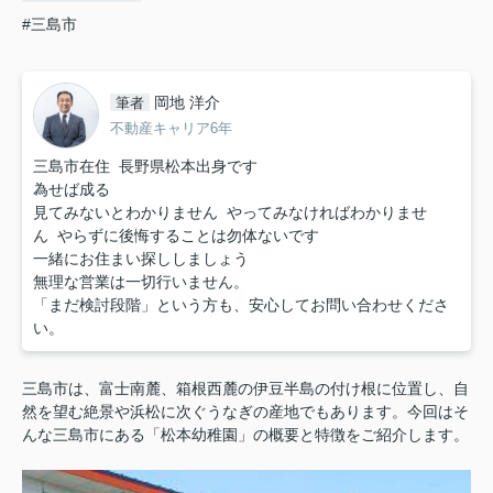
#三島市
岡地 洋介
筆者
不動産キャリア6年
三島市在住 長野県松本出身です
為せば成る
見てみないとわかりません やってみなければわかりませ
ん やらずに後悔することは勿体ないです
一緒にお住まい探ししましょう
無理な営業は一切行いません。
「まだ検討段階」という方も、安心してお問い合わせくださ
い。
三島市は、富士南麓、箱根西麓の伊豆半島の付け根に位置し、自
然を望む絶景や浜松に次ぐうなぎの産地でもあります。今回はそ
んな三島市
にある
「松本幼稚園」の概要と特徴をご紹介します。