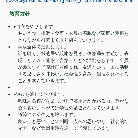
//www.city.mishima.shizuoka.jp/sosiki_shousai15020038000.html
教育方針
●自立をめざします。
あいさつ・排泄・食事・衣服の着脱など家庭と連携を
とりながら根気よく取り組んでいきます。
学級全体で活動します。
話を聴く、紙芝居や絵本を見る、体を動かす遊び、表
現（リズム・造形・言葉）などの活動をします。全員
が参加する指導計画が組まれ、友達といっしょに活動
する楽しさを味わい、社会性を育み、個性を発揮する
ことを学んでいきます。
●遊びを通して学びます。
興味ある遊びを楽しむ中で友達とかかわる力、豊かな
心を養い、やがては学習の基盤となっていきます。
道徳性の芽生えを培います。
良いこと悪いことの判断、人への思いやり、社会的な
マナーなど集団生活を通して指導しています。