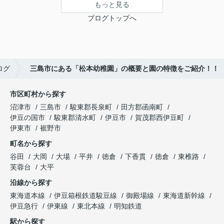
もっと見る
ブログトップへ
ログ
三島市にある「松本幼稚園」の概要と園の特徴をご紹介！！
市区町村から探す
沼津市
三島市
駿東郡長泉町
田方郡函南町
伊豆の国市
駿東郡清水町
伊豆市
賀茂郡西伊豆町
伊東市
裾野市
町名から探す
谷田
大岡
大場
平井
徳倉
下香貫
徳倉
東椎路
芙蓉台
大平
沿線から探す
東海道本線
伊豆箱根鉄道駿豆線
御殿場線
東海道新幹線
伊豆急行
伊東線
東北本線
明知鉄道
駅から探す