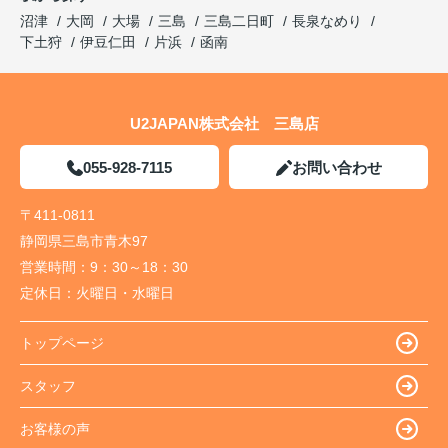
沼津
大岡
大場
三島
三島二日町
長泉なめり
下土狩
伊豆仁田
片浜
函南
U2JAPAN株式会社 三島店
055-928-7115
お問い合わせ
〒411-0811
静岡県三島市青木97
営業時間：
9：30～18：30
定休日：
火曜日・水曜日
トップページ
スタッフ
お客様の声