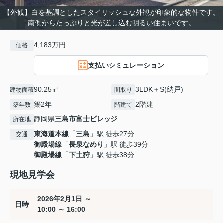
【外観】白を基調としたスタイリッシュな外観が印象的な物件です。
南側からたっぷりと光が差し込む明るい住まいです。
4,183万円
価格
支払いシミュレーション
90.25㎡
3LDK＋S(納戸)
建物面積
間取り
築2年
2階建
築年数
階建て
静岡県
三島市
富士ビレッジ
所在地
東海道本線
「
三島
」駅 徒歩27分
交通
御殿場線
「
長泉なめり
」駅 徒歩39分
御殿場線
「
下土狩
」駅 徒歩38分
現地見学会
2026年2月1日 ～
日時
10:00 ～ 16:00