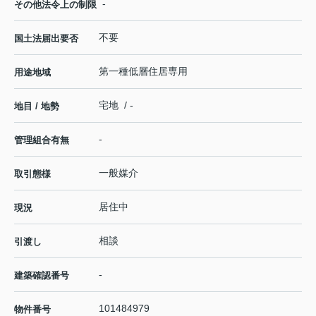
-
その他法令上の制限
不要
国土法届出要否
第一種低層住居専用
用途地域
宅地 / -
地目 / 地勢
-
管理組合有無
一般媒介
取引態様
居住中
現況
相談
引渡し
-
建築確認番号
101484979
物件番号