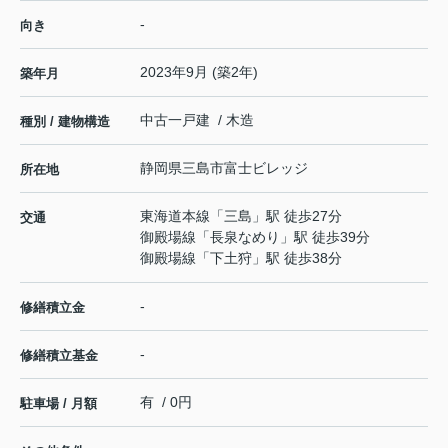
-
向き
2023年9月 (築2年)
築年月
中古一戸建 / 木造
種別 / 建物構造
静岡県
三島市
富士ビレッジ
所在地
東海道本線
「
三島
」駅 徒歩27分
交通
御殿場線
「
長泉なめり
」駅 徒歩39分
御殿場線
「
下土狩
」駅 徒歩38分
-
修繕積立金
-
修繕積立基金
有 / 0円
駐車場 / 月額