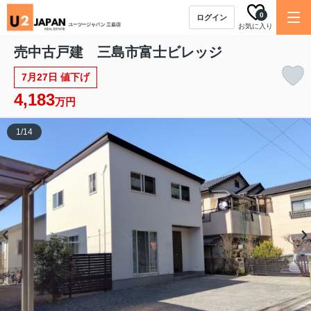
0
ログイン
お気に入り
売中古戸建 三島市富士ビレッジ
7月27日 値下げ
4,183
万円
1
/
14