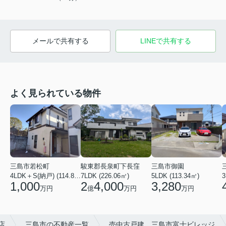
メールで共有する
LINEで共有する
よく見られている物件
三島市若松町
三島市御園
駿東郡長泉町下長窪
4LDK＋S(納戸) (114.88㎡)
5LDK (113.34㎡)
7LDK (226.06㎡)
1,000
3,280
2
4,000
万円
万円
億
万円
店
三島市の不動産一覧
売中古戸建 三島市富士ビレッジ