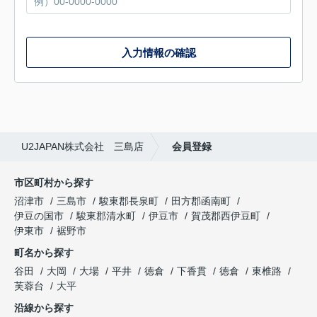
入力情報の確認
U2JAPAN株式会社 三島店
会員登録
市区町村から探す
沼津市
三島市
駿東郡長泉町
田方郡函南町
伊豆の国市
駿東郡清水町
伊豆市
賀茂郡西伊豆町
伊東市
裾野市
町名から探す
谷田
大岡
大場
平井
徳倉
下香貫
徳倉
東椎路
芙蓉台
大平
沿線から探す