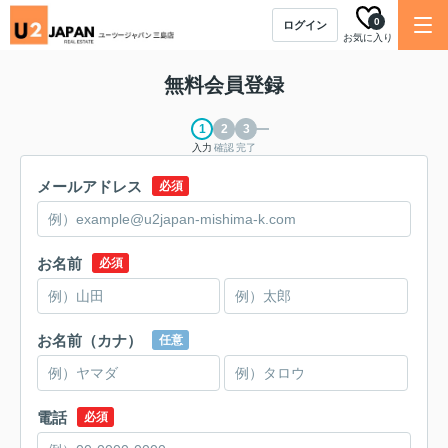
0
ログイン
お気に入り
無料会員登録
入力
確認
完了
メールアドレス
必須
お名前
必須
お名前（カナ）
任意
電話
必須