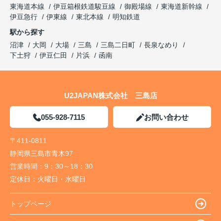
東海道本線
伊豆箱根鉄道駿豆線
御殿場線
東海道新幹線
伊豆急行
伊東線
東北本線
明知鉄道
駅から探す
沼津
大岡
大場
三島
三島二日町
長泉なめり
下土狩
伊豆仁田
片浜
函南
U2JAPAN株式会社 三島店
055-928-7115
お問い合わせ
〒411-0811
静岡県三島市青木97
営業時間：
9：30～18：30
定休日：
火曜日・水曜日
トップページ