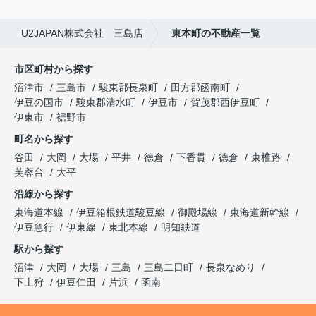
U2JAPAN株式会社 三島店
東本町の不動産一覧
市区町村から探す
沼津市
三島市
駿東郡長泉町
田方郡函南町
伊豆の国市
駿東郡清水町
伊豆市
賀茂郡西伊豆町
伊東市
裾野市
町名から探す
谷田
大岡
大場
平井
徳倉
下香貫
徳倉
東椎路
芙蓉台
大平
沿線から探す
東海道本線
伊豆箱根鉄道駿豆線
御殿場線
東海道新幹線
伊豆急行
伊東線
東北本線
明知鉄道
駅から探す
沼津
大岡
大場
三島
三島二日町
長泉なめり
下土狩
伊豆仁田
片浜
函南