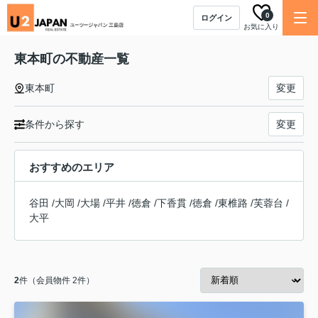
0
ログイン
お気に入り
東本町の不動産一覧
東本町
変更
条件から探す
変更
おすすめのエリア
谷田
/
大岡
/
大場
/
平井
/
徳倉
/
下香貫
/
徳倉
/
東椎路
/
芙蓉台
/
大平
2
件（会員物件 2件）